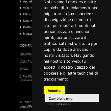
Noi usiamo i cookies e altre
Appartamento
tecniche di tracciamento per
Villa indipendente
migliorare la tua esperienza
Ufficio
di navigazione nel nostro
Negozio
sito, per mostrarti contenuti
Posto auto scoperto
personalizzati e annunci
Magazzino
mirati, per analizzare il
traffico sul nostro sito, e per
CONTATTI
capire da dove arrivano i
GRUPPO IMMOBILIARE PAULIN s.r.l.c.r.
nostri visitatori. Navigando
nel nostro sito web, tu
Viale Trieste, 115 - 33100 Udine
accetti il nostro utilizzo dei
Tel 0432.511950
cookies e di altre tecniche di
C.F. e P.IVA 02740280306
tracciamento.
Iscrizione REA n. 284382
Accetto
Cambia le mie
© Paulin Gruppo Immobiliare Udine 2013 |
impostazioni
Legal&Privacy
| by
gestionalecase.it
di
H2 Web