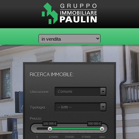
RICERCA IMMOBILE:
Ubicazione:
Comune
Tipologia:
-- tutte --
Prezzo:
100 000
€
500 000
€
0
125000
250000
375000
oltre