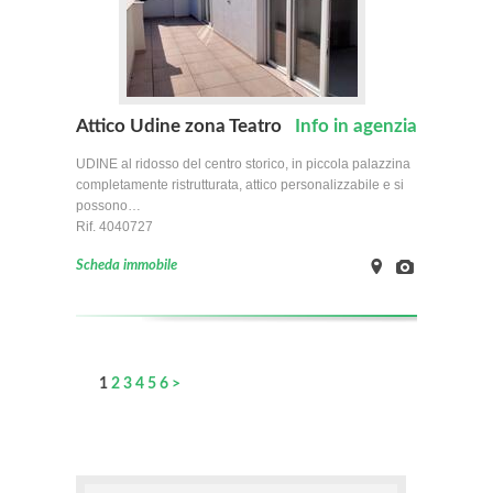
Attico Udine zona Teatro
Info in agenzia
UDINE al ridosso del centro storico, in piccola palazzina
completamente ristrutturata, attico personalizzabile e si
possono…
Rif. 4040727
Scheda immobile
on
Images
Map
1
2
3
4
5
6
>