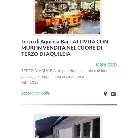
Terzo di Aquileia Bar - ATTIVITÀ CON
MURI IN VENDITA NEL CUORE DI
TERZO DI AQUILEIA
€ 85.000
TERZO DI AQUILEIA , in posizione centrale e di forte
passaggio, proponiamo in cessione e…
Rif. 41022
Scheda immobile
on
Images
Map