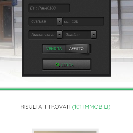
qualsiasi
Numero servizi
Giardino
RISULTATI TROVATI
(
101
IMMOBILI)