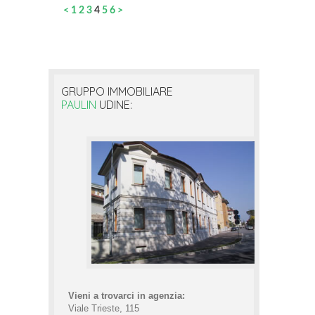
<
1
2
3
4
5
6
>
GRUPPO IMMOBILIARE
PAULIN
UDINE:
Vieni a trovarci in agenzia:
Viale Trieste, 115