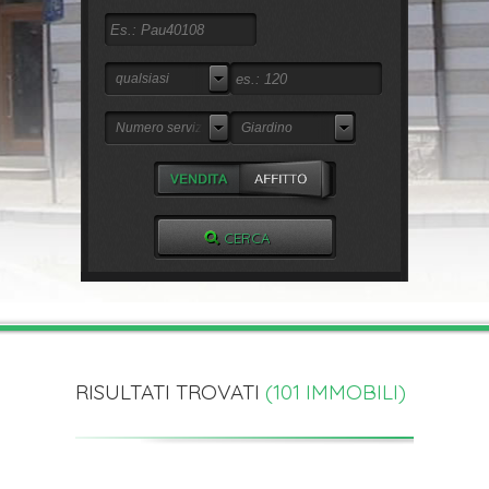
qualsiasi
Numero servizi
Giardino
RISULTATI TROVATI
(
101
IMMOBILI)