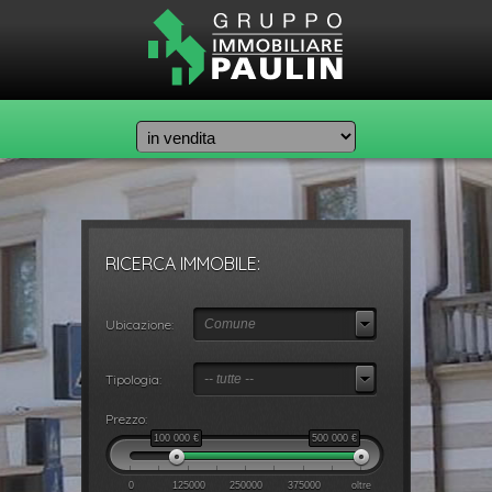
RICERCA IMMOBILE:
Ubicazione:
Comune
Tipologia:
-- tutte --
Prezzo:
100 000
€
500 000
€
0
125000
250000
375000
oltre