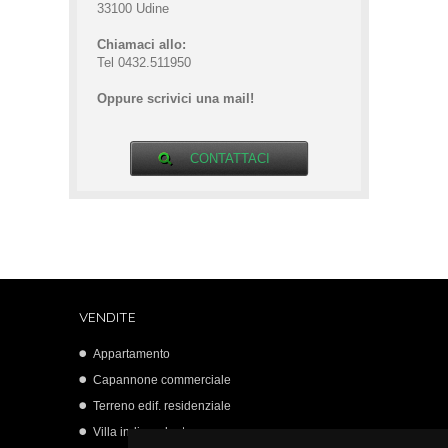
33100 Udine
Chiamaci allo:
Tel 0432.511950
Oppure scrivici una mail!
CONTATTACI
VENDITE
Appartamento
Capannone commerciale
Terreno edif. residenziale
Villa indipendente