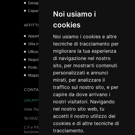
Garage
Capannone artigianale
Noi usiamo i
cookies
AFFITTI
Noi usiamo i cookies e altre
Appartamento
tecniche di tracciamento per
Villa indipendente
migliorare la tua esperienza
Ufficio
di navigazione nel nostro
Negozio
sito, per mostrarti contenuti
Posto auto scoperto
personalizzati e annunci
Magazzino
mirati, per analizzare il
traffico sul nostro sito, e per
CONTATTI
capire da dove arrivano i
GRUPPO IMMOBILIARE PAULIN s.r.l.c.r.
nostri visitatori. Navigando
nel nostro sito web, tu
Viale Trieste, 115 - 33100 Udine
accetti il nostro utilizzo dei
Tel 0432.511950
cookies e di altre tecniche di
C.F. e P.IVA 02740280306
tracciamento.
Iscrizione REA n. 284382