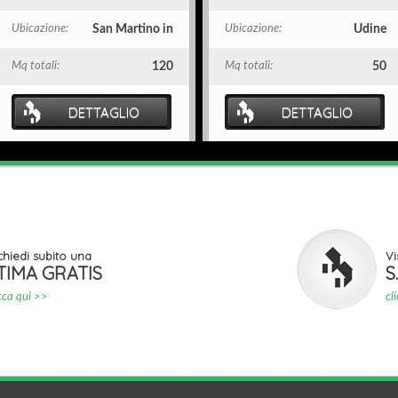
Ubicazione:
San Martino in
Ubicazione:
Udine
Mq totali:
120
Mq totali:
50
DETTAGLIO
DETTAGLIO
chiedi subito una
Vi
TIMA GRATIS
S
icca qui >>
cl