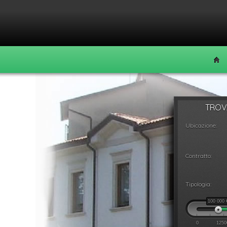
TROVA
Ubicazione:
Contratto:
Tipologia:
100 000
0
1250