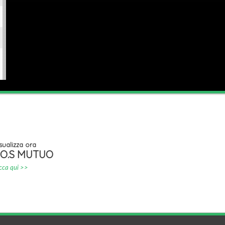
sualizza ora
.O.S MUTUO
icca qui >>