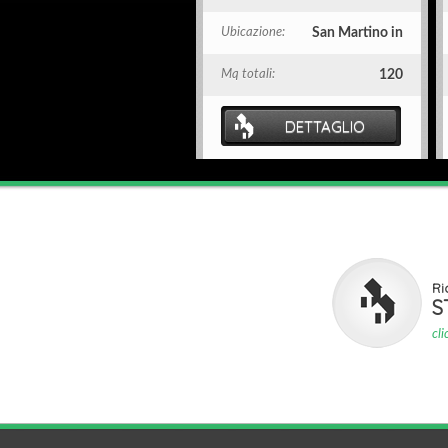
Ubicazione:
San Martino in
Mq totali:
120
DETTAGLIO
Ri
S
cl