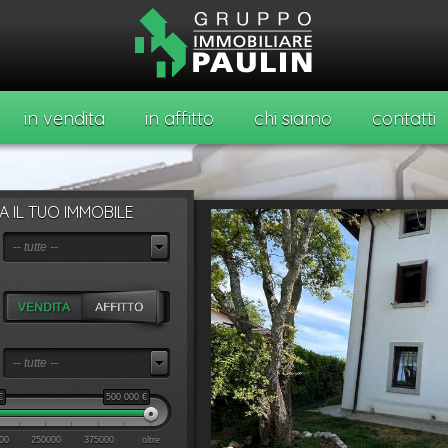
in vendita
in affitto
chi siamo
contatti
 IL TUO IMMOBILE
-- tutte --
-- tutte --
€
500 000
€
00
250000
375000
oltre