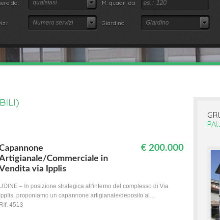
ere da:
qualsiasi
M. quadri da
izi:
Numero servizi
Giardino
Giardino
ILI)
GR
PAU
€ 200.000
Capannone
Artigianale/Commerciale in
Vendita via Ipplis
UDINE – In posizione strategica all'interno del complesso di Via
Ipplis, proponiamo un capannone artigianale/deposito al…
Rif. 4513