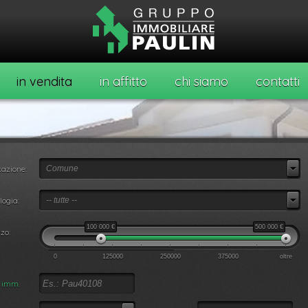
in vendita
in affitto
chi siamo
contatti
azione:
Comune
o
logia:
-- tutte --
100 000
€
500 000
€
zo:
0
125000
250000
375000
oltre
. imm.