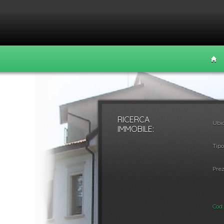
RICERCA
Ubic
Vendita
Affitt
IMMOBILE:
Tipo
Prez
Cod