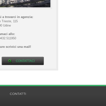
i a trovarci in agenzia:
e Trieste, 115
00 Udine
maci allo:
0432.511950
re scrivici una mail!
CONTATTACI
CONTATTI