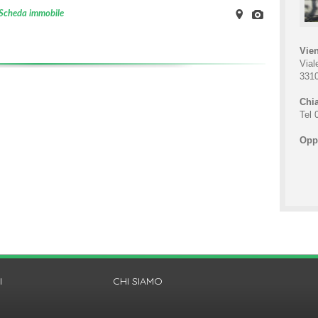
Scheda immobile
on
Images
Map
Vien
Vial
331
Chia
Tel 
Oppu
I
CHI SIAMO