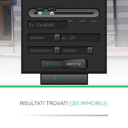
150
€
450
€
0
300
600
900
1200
oltre
qualsiasi
Numero servizi
Giardino
RISULTATI TROVATI
(
261
IMMOBILI)