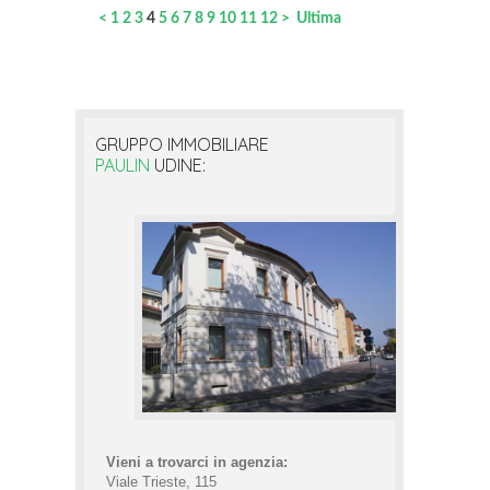
<
1
2
3
4
5
6
7
8
9
10
11
12
>
Ultima
GRUPPO IMMOBILIARE
PAULIN
UDINE:
Vieni a trovarci in agenzia:
Viale Trieste, 115