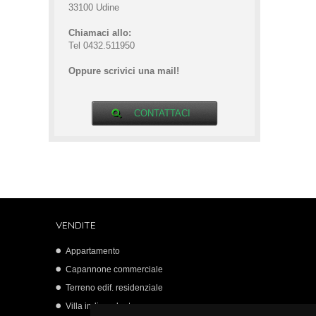
33100 Udine
Chiamaci allo:
Tel 0432.511950
Oppure scrivici una mail!
CONTATTACI
VENDITE
Appartamento
Capannone commerciale
Terreno edif. residenziale
Villa indipendente