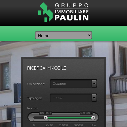
RICERCA IMMOBILE:
Ubicazione:
Comune
Tipologia:
-- tutte --
Prezzo:
100 000
€
500 000
€
0
125000
250000
375000
oltre