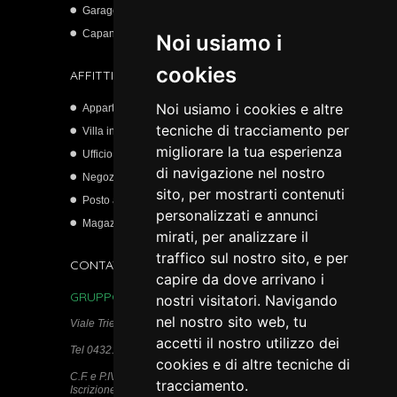
Garage
Capannone artigianale
Noi usiamo i
cookies
AFFITTI
Noi usiamo i cookies e altre
Appartamento
tecniche di tracciamento per
Villa indipendente
migliorare la tua esperienza
Ufficio
di navigazione nel nostro
Negozio
sito, per mostrarti contenuti
Posto auto scoperto
personalizzati e annunci
Magazzino
mirati, per analizzare il
traffico sul nostro sito, e per
CONTATTI
capire da dove arrivano i
GRUPPO IMMOBILIARE PAULIN s.r.l.c.r.
nostri visitatori. Navigando
nel nostro sito web, tu
Viale Trieste, 115 - 33100 Udine
accetti il nostro utilizzo dei
Tel 0432.511950
cookies e di altre tecniche di
C.F. e P.IVA 02740280306
tracciamento.
Iscrizione REA n. 284382