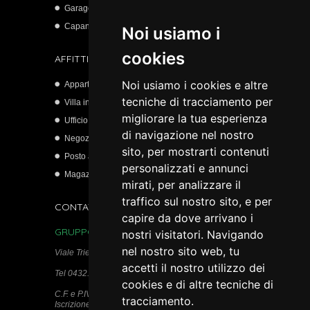
Garage
Capannone artigianale
Noi usiamo i
cookies
AFFITTI
Noi usiamo i cookies e altre
Appartamento
tecniche di tracciamento per
Villa indipendente
migliorare la tua esperienza
Ufficio
di navigazione nel nostro
Negozio
sito, per mostrarti contenuti
Posto auto scoperto
personalizzati e annunci
Magazzino
mirati, per analizzare il
traffico sul nostro sito, e per
CONTATTI
capire da dove arrivano i
GRUPPO IMMOBILIARE PAULIN s.r.l.c.r.
nostri visitatori. Navigando
nel nostro sito web, tu
Viale Trieste, 115 - 33100 Udine
accetti il nostro utilizzo dei
Tel 0432.511950
cookies e di altre tecniche di
C.F. e P.IVA 02740280306
tracciamento.
Iscrizione REA n. 284382