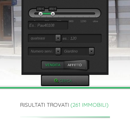
150
€
450
€
0
300
600
900
1200
oltre
qualsiasi
Numero servizi
Giardino
RISULTATI TROVATI
(
261
IMMOBILI)