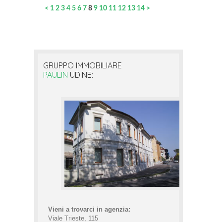
<
1
2
3
4
5
6
7
8
9
10
11
12
13
14
>
GRUPPO IMMOBILIARE
PAULIN
UDINE:
Vieni a trovarci in agenzia:
Viale Trieste, 115