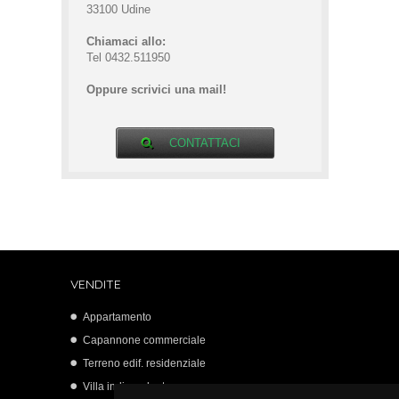
33100 Udine
Chiamaci allo:
Tel 0432.511950
Oppure scrivici una mail!
CONTATTACI
VENDITE
Appartamento
Capannone commerciale
Terreno edif. residenziale
Villa indipendente