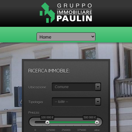
RICERCA IMMOBILE:
Ubicazione:
Comune
Tipologia:
-- tutte --
Prezzo:
100 000
€
500 000
€
0
125000
250000
375000
oltre